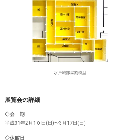
水戸城部屋割模型
展覧会の詳細
◇会 期
平成31年2月1０日(日)〜3月17日(日)
◇休館日