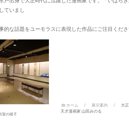
水戸出身で大正時代に活躍した漫画家です。「いばらき
していまし
た
事的な話題をユーモラスに表現した作品にご注目くださ
ホーム
展示案内
大正
天才漫画家 山田みのる
示室の様子