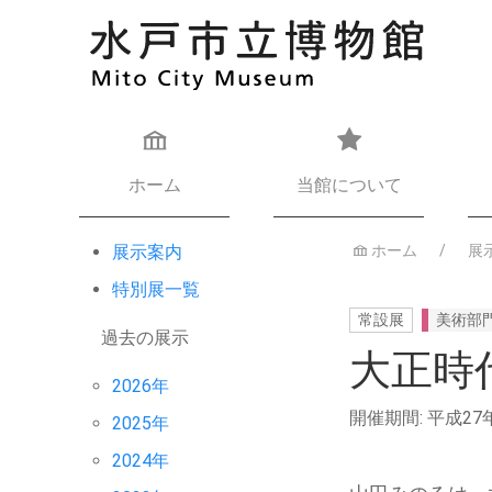
ホーム
当館について
展示案内
ホーム
展
特別展一覧
常設展
美術部
過去の展示
大正時
2026年
開催期間: 平成2
2025年
2024年