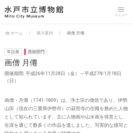
ホーム
展示案内
画僧 月僊
常設展
美術部門
画僧 月僊
開催期間: 平成26年11月28日（金）～平成27年1月18日
（日）
画僧・月僊（1741-1809）は、浄土宗の僧侶であり、伊勢
山田（現在の三重県伊勢市）の寂照寺の住職を務めた人物
として知られています。主に人物画や山水画を得意とし、
生涯を通じて数多くの作品を遺しました。写実的な描写と