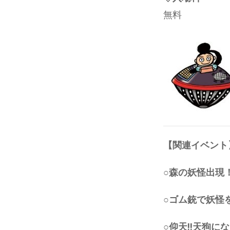
無料
【関連イベント
○森の妖怪出現
○ゴム銃で妖怪
○仰天!!天狗