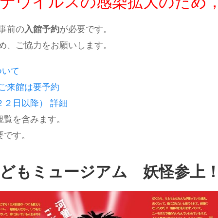
ロナウイルスの感染拡大のため
事前の
入館予約
が必要です。
め、ご協力をお願いします。
ついて
ご来館は要予約
２２日以降） 詳細
観覧を含みます。
要です。
どもミュージアム 妖怪参上