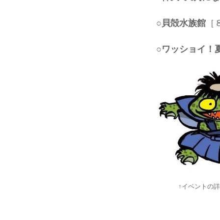
○貝殻水族館
［
○ワッショイ！
↑イベントの