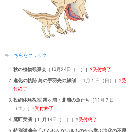
⇒
こちらをクリック
秋の植物観察会
［10月24日（土）］
※受付終了
進化の軌跡 鳥の手羽先の解剖
［11月１日（日）］
※受
付終了
投網体験教室 霞ヶ浦・北浦の魚たち
［11月７日
（土）］
※受付終了
鷹匠実演
［11月14日（土）］※
受付終了
特別講演会「ざんねんないきものから学ぶ進化の不思