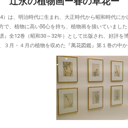
 辻永の植物画ー春の草花ー
-1974）は、明治時代に生まれ、大正時代から昭和時代
方で、植物に高い関心を持ち、植物画を描いていました
譜』全12巻（昭和30～32年）として出版され、好評を
、３月・４月の植物を収めた『萬花図鑑』第１巻の中か