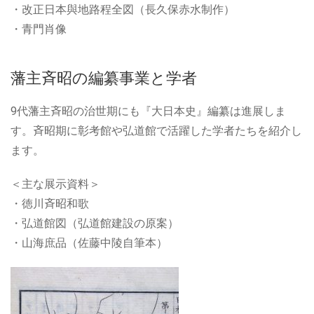
・改正日本與地路程全図（長久保赤水制作）
・青門肖像
藩主斉昭の編纂事業と学者
9代藩主斉昭の治世期にも『大日本史』編纂は進展しま
す。斉昭期に彰考館や弘道館で活躍した学者たちを紹介し
ます。
＜主な展示資料＞
・徳川斉昭和歌
・弘道館図（弘道館建設の原案）
・山海庶品（佐藤中陵自筆本）