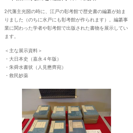
2代藩主光圀の時に、江戸の彰考館で歴史書の編纂が始ま
りました（のちに水戸にも彰考館が作られます）。編纂事
業に関わった学者や彰考館で出版された書物を展示してい
ます。
＜主な展示資料＞
・大日本史（嘉永４年版）
・朱舜水書状（人見懋齊宛）
・救民妙薬