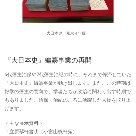
大日本史（嘉永４年版）
『大日本史』編纂事業の再開
6代藩主治保や7代藩主治紀の時に、それまで停滞していた
『大日本史』編纂事業が動き出します。また、この時期は
好学の藩主の意向で、学者たちが政治に関わり出す時期で
もありました。治保・治紀のころに活躍した人物を取り上
げます。
＜主な展示資料＞
・立原翆軒書状（小宮山楓軒宛）