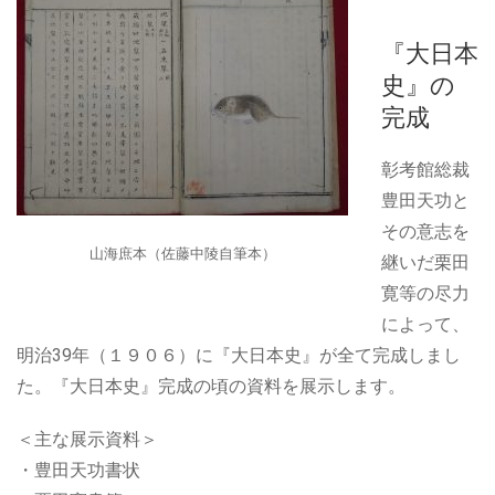
『大日本
史』の
完成
彰考館総裁
豊田天功と
その意志を
山海庶本（佐藤中陵自筆本）
継いだ栗田
寛等の尽力
によって、
明治39年（１９０６）に『大日本史』が全て完成しまし
た。『大日本史』完成の頃の資料を展示します。
＜主な展示資料＞
・豊田天功書状