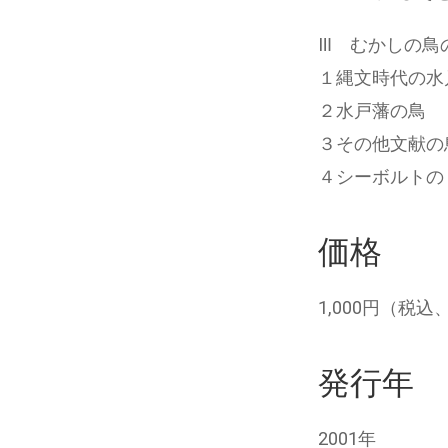
Ⅲ むかしの鳥
１縄文時代の水
２水戸藩の鳥
３その他文献の
４シーボルトの
価格
1,000円（税
発行年
2001年