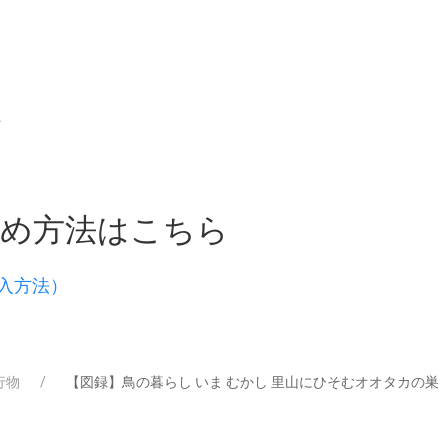
ジ
求め方法はこちら
入方法）
行物
【図録】鳥の暮らし いま むかし 里山にひそむオオタカの巣