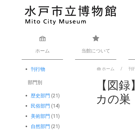
ホーム
当館について
刊行物
ホーム
刊
【図録
部門別
カの巣
歴史部門
(21)
民俗部門
(14)
美術部門
(11)
自然部門
(21)