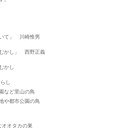
いて」 川崎惟男
むかし」 西野正義
むかし
暮らし
園など里山の鳥
地や都市公園の鳥
むオオタカの巣