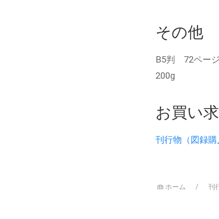
その他
B5判 72ペー
200g
お買い
刊行物（図録購
ホーム
刊