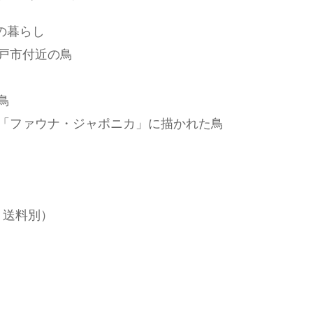
の暮らし
戸市付近の鳥
鳥
「ファウナ・ジャポニカ」に描かれた鳥
込、送料別）