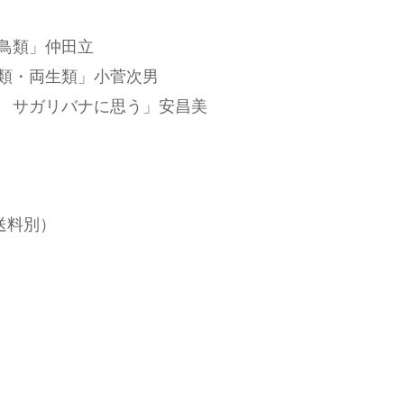
鳥類」仲田立
類・両生類」小菅次男
 サガリバナに思う」安昌美
送料別）