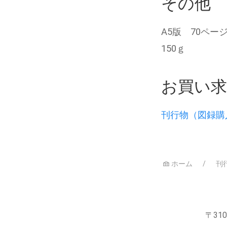
その他
A5版 70ペー
150ｇ
お買い
刊行物（図録購
ホーム
刊
〒310