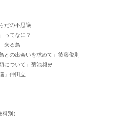
らだの不思議
」ってなに？
 来る鳥
鳥との出会いを求めて」後藤俊則
類について」菊池昶史
議」仲田立
送料別）