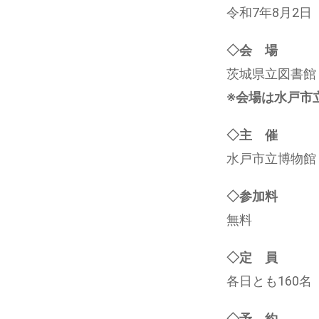
令和7年8月2日
◇会 場
茨城県立図書館
※会場は水戸市
◇主 催
水戸市立博物館
◇参加料
無料
◇定 員
各日とも160名
◇予 約