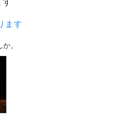
ます
ります
んか。