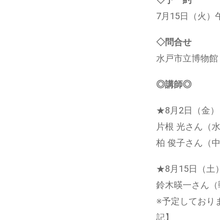
7月15日（火
◇問合せ
水戸市立博物館（☎
◎講師◎
★8月2日（金）
片根 光さん（
柏 俊子さん（
★8月15日（土
鈴木暎一さん（
※予定しており
記】