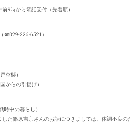
）午前9時から電話受付（先着順）
029-226-6521）
水戸空襲）
中国からの引揚げ）
）
戦時中の暮らし）
ました篠原吉宗さんのお話につきましては、体調不良のた