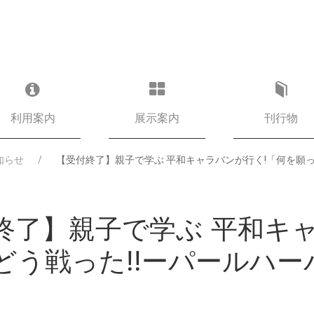
利用案内
展示案内
刊行物
知らせ
【受付終了】親子で学ぶ 平和キャラバンが行く!「何を願っ
終了】親子で学ぶ 平和キ
どう戦った!!ーパールハ
」