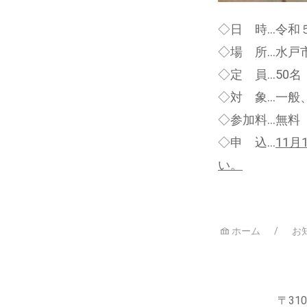
◇日 時…令和５
◇場 所…水戸
◇定 員…50
◇対 象…一般
◇参加料…無料
◇申 込…
11月
い。
ホーム
お
〒310