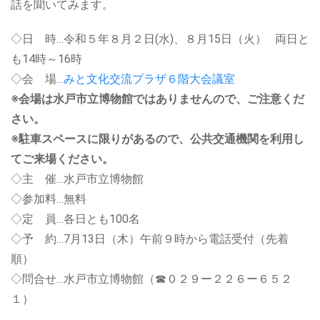
話を聞いてみます。
◇日 時…令和５年８月２日(水)、８月15日（火） 両日と
も14時～16時
◇会 場
…みと文化交流プラザ６階大会議室
※会場は水戸市立博物館ではありませんので、ご注意くだ
さい。
※駐車スペースに限りがあるので、公共交通機関を利用し
てご来場ください。
◇主 催…水戸市立博物館
◇参加料…無料
◇定 員…各日とも100名
◇予 約…7月13日（木）午前９時から電話受付（先着
順）
◇問合せ…水戸市立博物館（☎０２９ー２２６ー６５２
１）