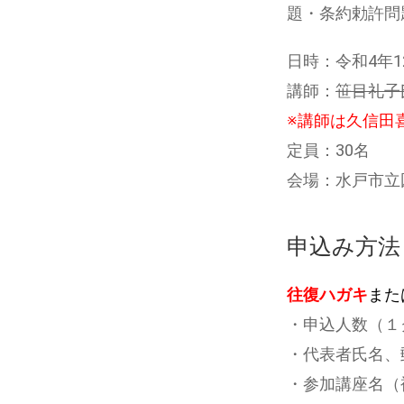
題・条約勅許問
日時：令和4年12
講師：
笹目礼子
※講師は久信田
定員：30名
会場：水戸市立
申込み方法
往復ハガキ
また
・申込人数（１
・代表者氏名、
・参加講座名（