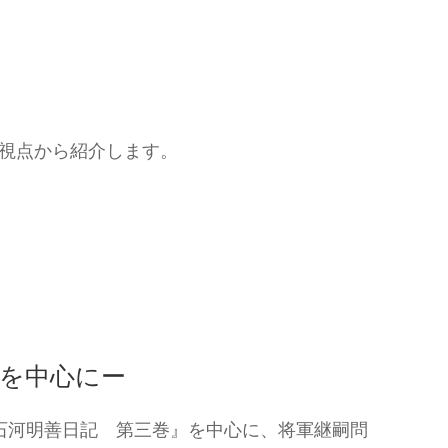
視点から紹介します。
情を中心にー
の『石河明善日記 第三巻』を中心に、将軍継嗣問