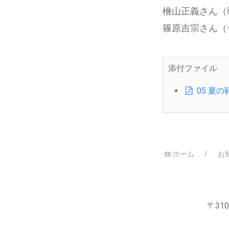
檜山正義さん（
篠原吉宗さん（
添付ファイル
05 夏
ホーム
お
〒310