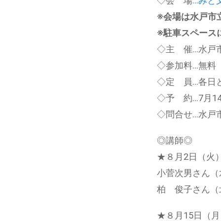
◇会 場
…みと
※会場は水戸市
※駐車スペース
◇主 催…水戸
◇参加料…無料
◇定 員…各日
◇予 約…7月
◇問合せ…水戸
◎講師◎
★８月2日（火
小菅次男さん（
柏 俊子さん（
★８月15日（月