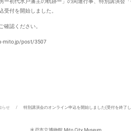
房ー初代水戸藩主の軌跡ー」の関連行事、特別講演会「
込受付を開始しました。
ご確認ください。
-mito.jp/post/3507
知らせ
特別講演会のオンライン申込を開始しました(受付を終了し
水戸市立博物館 Mito City Museum