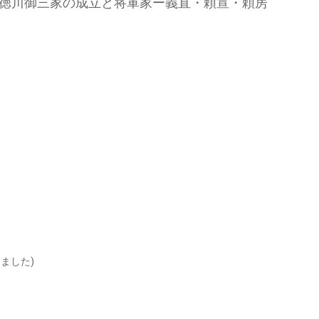
徳川御三家の成立と将軍家ー義直・頼宣・頼房
ました)