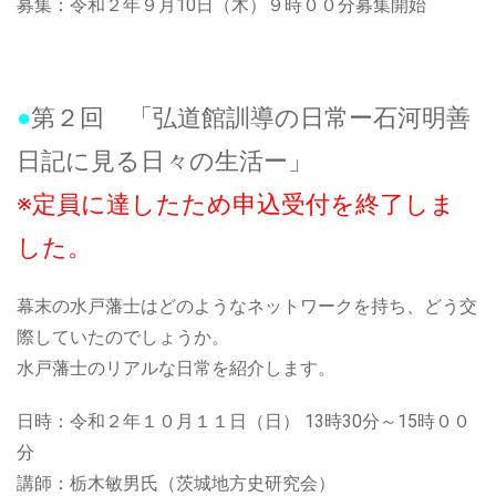
募集：令和２年９月10日（木）９時００分募集開始
●
第２回 「弘道館訓導の日常ー石河明善
日記に見る日々の生活ー」
※定員に達したため申込受付を終了しま
した。
幕末の水戸藩士はどのようなネットワークを持ち、どう交
際していたのでしょうか。
水戸藩士のリアルな日常を紹介します。
日時：令和２年１０月１１日（日） 13時30分～15時００
分
講師：栃木敏男氏（茨城地方史研究会）