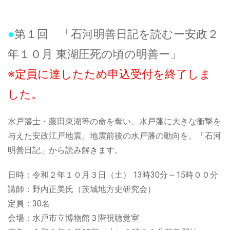
●
第１回 「石河明善日記を読むー安政２
年１０月 東湖圧死の頃の明善ー」
※定員に達したため申込受付を終了しま
した。
水戸藩士・藤田東湖等の命を奪い、水戸藩に大きな衝撃を
与えた安政江戸地震。地震前後の水戸藩の動向を、「石河
明善日記」から読み解きます。
日時：令和２年１０月３日（土） 13時30分～15時００分
講師：野内正美氏（茨城地方史研究会）
定員：30名
会場：水戸市立博物館３階視聴覚室