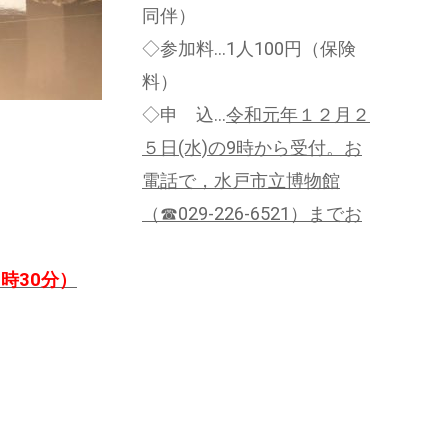
同伴）
◇参加料…1人100円（保険
料）
◇申 込…
令和元年１２
月２
５日(水)の9時から受付。お
電話で，水戸市立博物館
（☎029-226-6521）までお
時30分）