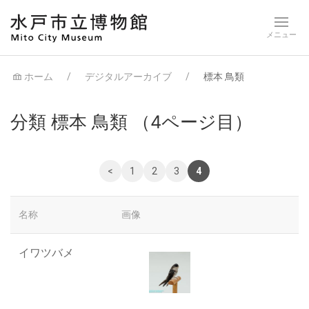
ホーム
デジタルアーカイブ
標本 鳥類
分類 標本 鳥類
（4ページ目）
<
1
2
3
4
名称
画像
イワツバメ